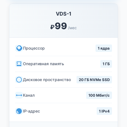
VDS-1
99
₽
/мес
Процессор
1 ядра
Оперативная память
1 ГБ
Дисковое пространство
20 ГБ NVMe SSD
Канал
100 Мбит/с
IP-адрес
1 IPv4