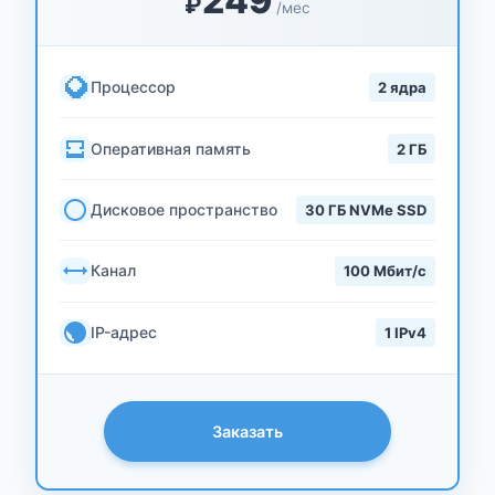
249
₽
/мес
Процессор
2 ядра
Оперативная память
2 ГБ
Дисковое пространство
30 ГБ NVMe SSD
Канал
100 Мбит/с
IP-адрес
1 IPv4
Заказать